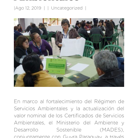
|
Ago 12, 2019
|
Uncategorized
|
En marco al fortalecimiento del Régimen de
Servicios Ambientales y la actualización del
valor nominal de los Certificados de Servicios
Ambientales, el Ministerio del Ambiente y
Desarrollo Sostenible (MADES),
conjuntamente con Guyra Paraguay, a través