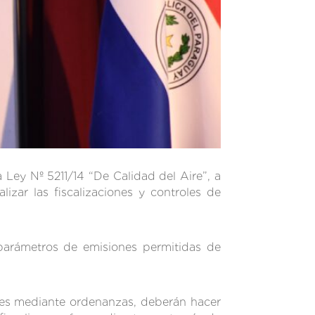
 Ley Nº 5211/14 “De Calidad del Aire”, a
izar las fiscalizaciones y controles de
 parámetros de emisiones permitidas de
ienes mediante ordenanzas, deberán hacer