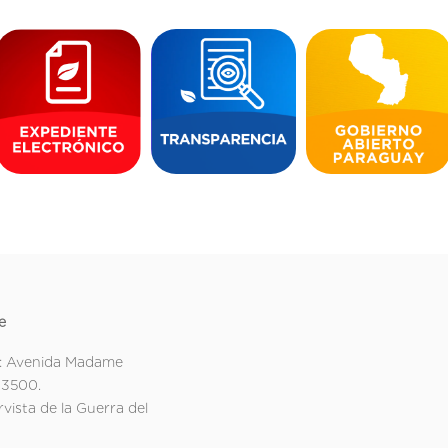
e
: Avenida Madame
 3500.
rvista de la Guerra del