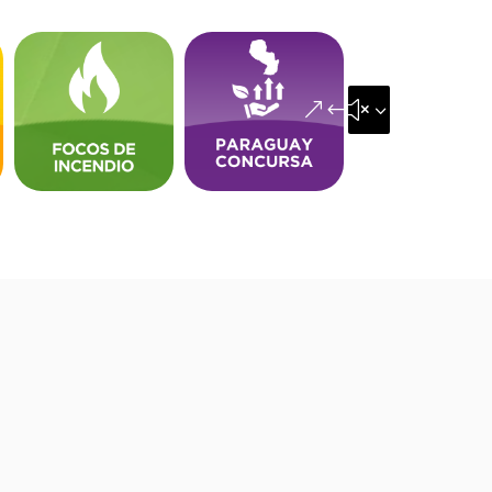
&#x35;