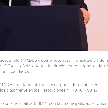
 Sostenible (MADES), como autoridad de aplicación de la
e (DGA), señala que las instituciones encargadas de real
municipalidades.
 MADES, es la institución encargada de establecer los
idas claramente en las Resoluciones Nº 78/18 y 98/19.
 10 de la normativa 5211/14, son las municipalidades, qu