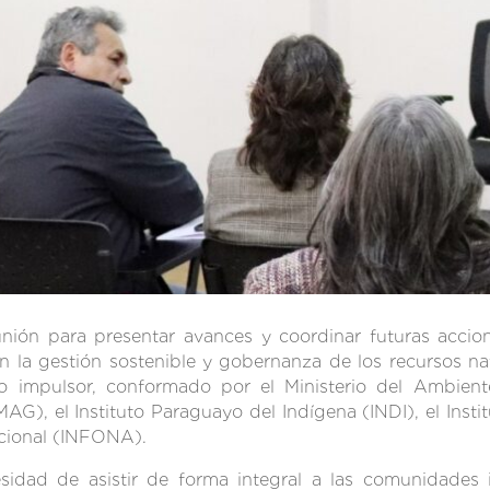
unión para presentar avances y coordinar futuras acci
en la gestión sostenible y gobernanza de los recursos n
po impulsor, conformado por el Ministerio del Ambien
AG), el Instituto Paraguayo del Indígena (INDI), el Insti
Nacional (INFONA).
cesidad de asistir de forma integral a las comunidade