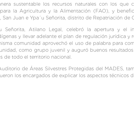
 manera sustentable los recursos naturales con los que 
ara la Agricultura y la Alimentación (FAO), y benefici
i, San Juan e Ypa´u Señorita, distrito de Repatriación de
 Señorita, Atilano Legal, celebró la apertura y el in
nas y llevar adelante el plan de regulación jurídica y re
 misma comunidad aprovechó el uso de palabra para coment
unidad, como grupo juvenil y auguró buenos resultados 
de todo el territorio nacional.
Auditorio de Áreas Silvestres Protegidas del MADES, ta
fueron los encargados de explicar los aspectos técnicos 