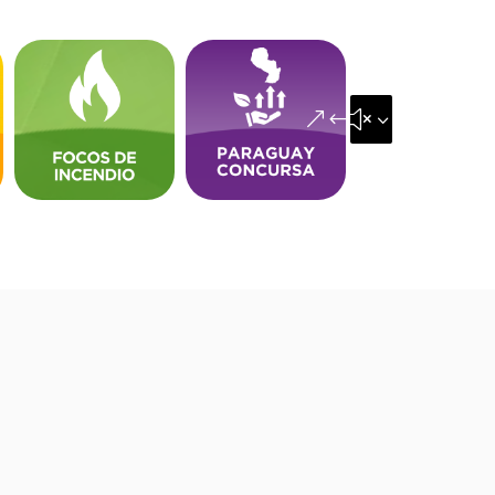
&#x35;