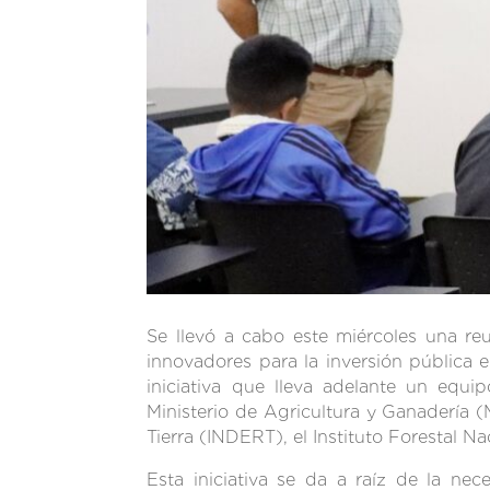
Se llevó a cabo este miércoles una re
innovadores para la inversión pública 
iniciativa que lleva adelante un equi
Ministerio de Agricultura y Ganadería (M
Tierra (INDERT), el Instituto Forestal 
Esta iniciativa se da a raíz de la ne