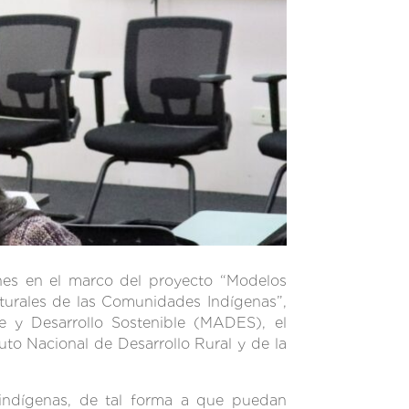
ones en el marco del proyecto “Modelos
aturales de las Comunidades Indígenas”,
te y Desarrollo Sostenible (MADES), el
tuto Nacional de Desarrollo Rural y de la
s indígenas, de tal forma a que puedan