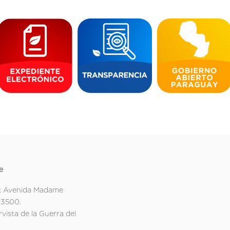
e
: Avenida Madame
 3500.
rvista de la Guerra del