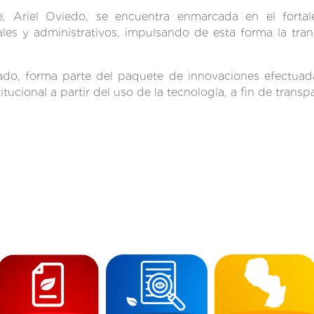
, Ariel Oviedo, se encuentra enmarcada en el fortale
ales y administrativos, impulsando de esta forma la tran
do, forma parte del paquete de innovaciones efectuada
itucional a partir del uso de la tecnología, a fin de transpa