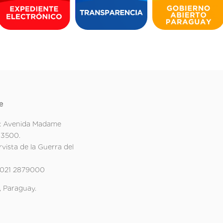
e
: Avenida Madame
 3500.
rvista de la Guerra del
 021 2879000
 Paraguay.