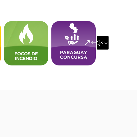
&#x35;