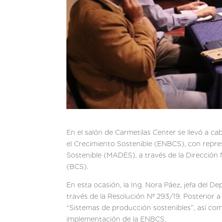
En el salón de Carmetilas Center se llevó a ca
el Crecimiento Sostenible (ENBCS), con repre
Sostenible (MADES), a través de la Dirección
(BCS).
En esta ocasión, la Ing. Nora Páez, jefa del
través de la Resolución Nº 293/19. Posterior a
“Sistemas de producción sostenibles”, así com
implementación de la ENBCS.