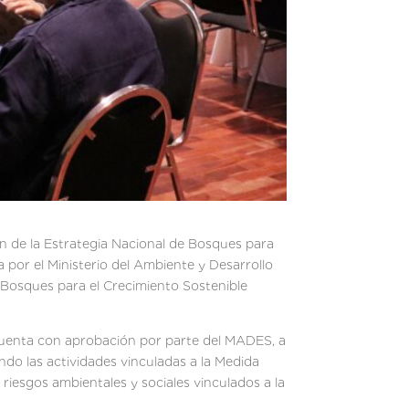
ión de la Estrategia Nacional de Bosques para
por el Ministerio del Ambiente y Desarrollo
 Bosques para el Crecimiento Sostenible
 cuenta con aprobación por parte del MADES, a
ando las actividades vinculadas a la Medida
riesgos ambientales y sociales vinculados a la