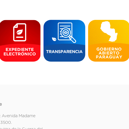
e
: Avenida Madame
 3500.