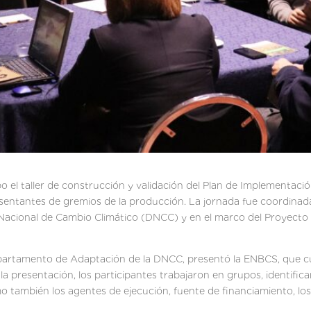
bo el taller de construcción y validación del Plan de Implementac
sentantes de gremios de la producción. La jornada fue coordinada 
 Nacional de Cambio Climático (DNCC) y en el marco del Proyecto
 Departamento de Adaptación de la DNCC, presentó la ENBCS, que
 la presentación, los participantes trabajaron en grupos, identific
o también los agentes de ejecución, fuente de financiamiento, los 