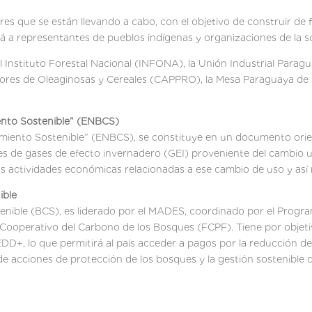
res que se están llevando a cabo, con el objetivo de construir de
a representantes de pueblos indígenas y organizaciones de la soc
 Instituto Forestal Nacional (INFONA), la Unión Industrial Parag
ores de Oleaginosas y Cereales (CAPPRO), la Mesa Paraguaya de C
iento Sostenible” (ENBCS)
imiento Sostenible” (ENBCS), se constituye en un documento orien
nes de gases de efecto invernadero (GEI) proveniente del cambio us
 actividades económicas relacionadas a ese cambio de uso y así 
ible
enible (BCS), es liderado por el MADES, coordinado por el Progra
ooperativo del Carbono de los Bosques (FCPF). Tiene por objetiv
EDD+, lo que permitirá al país acceder a pagos por la reducción d
de acciones de protección de los bosques y la gestión sostenible 