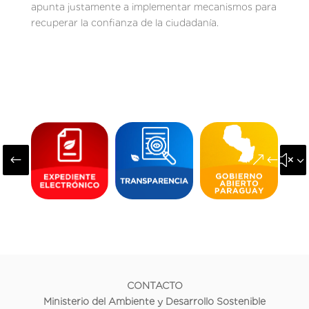
apunta justamente a implementar mecanismos para
recuperar la confianza de la ciudadanía.
#
&#x3
CONTACTO
Ministerio del Ambiente y Desarrollo Sostenible