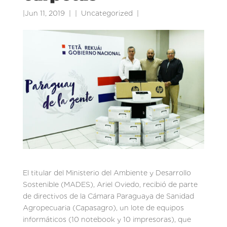
|
Jun 11, 2019
|
Uncategorized
|
El titular del Ministerio del Ambiente y Desarrollo
Sostenible (MADES), Ariel Oviedo, recibió de parte
de directivos de la Cámara Paraguaya de Sanidad
Agropecuaria (Capasagro), un lote de equipos
informáticos (10 notebook y 10 impresoras), que