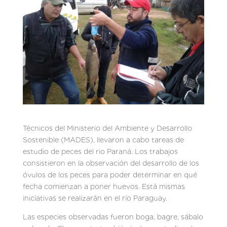
Técnicos del Ministerio del Ambiente y Desarrollo
Sostenible (MADES), llevaron a cabo tareas de
estudio de peces del rio Paraná. Los trabajos
consistieron en la observación del desarrollo de los
óvulos de los peces para poder determinar en qué
fecha comienzan a poner huevos. Está mismas
iniciativas se realizarán en el río Paraguay.
Las especies observadas fueron boga, bagre, sábalo