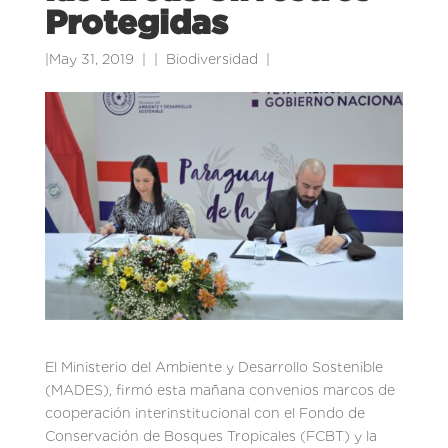
Protegidas
|
May 31, 2019
|
Biodiversidad
|
El Ministerio del Ambiente y Desarrollo Sostenible
(MADES), firmó esta mañana convenios marcos de
cooperación interinstitucional con el Fondo de
Conservación de Bosques Tropicales (FCBT) y la