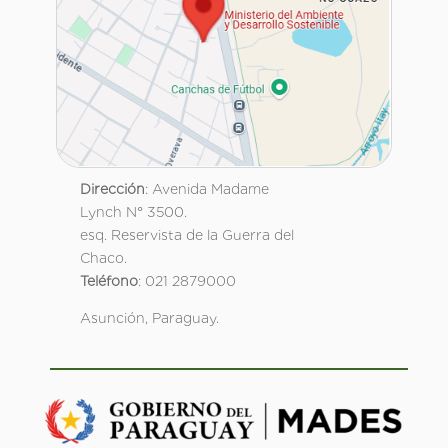
Dirección
: Avenida Madame
Lynch N° 3500.
esq. Reservista de la Guerra del
Chaco.
Teléfono
: 021 2879000
Asunción, Paraguay.