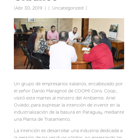
|
Abr 30, 2019
|
Uncategorized
|
Un grupo de empresarios italianos, encabezado por
el señor Danilo Maragnoli de COOMI Cons. Coop.,
visitó este martes al ministro del Ambiente, Ariel
Oviedo, para expresar la intención de invertir en la
industrialización de la basura en Paraguay, mediante
una Planta de Tratamiento.
La intención es desarrollar una industria dedicada a
la gestión de los residuos sólidos, no enterrando las