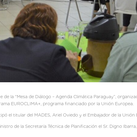
erre de la “Mesa de Diálogo – Agenda Climática Paraguay”, organiza
grama EUROCLIMA+, programa financiado por la Unión Europea.
ipó el titular del MADES, Ariel Oviedo y el Embajador de la Unión E
istro de la Secretaría Técnica de Planificación el Sr. Digno Ibarr