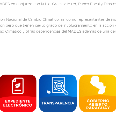
DES en conjunto con la Lic. Graciela Miret, Punto Focal y Directo
ón Nacional de Cambio Climático, así como representantes de inst
sión pero que tienen cierto grado de involucramiento en la acción
mbio Climático y otras dependencias del MADES además de una de