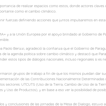
mportancia de realizar espacios como estos, donde actores claves d
portante como el cambio climático.
ir fuerzas definiendo acciones que juntos impulsaremos en esta 
+ y a la Unión Europea por el apoyo brindado al Gobierno de Pa
nible.
a Paolo Berizzi, agradeció la confianza que el Gobierno de Parag
es de la agenda política sobre cambio climático y destacó que Par
er estos tipos de diálogos nacionales, incluso regionales si es ne
formaron grupos de trabajo a fin de que los mismos puedan dar su
plementación de las Contribuciones Nacionalmente Determinadas (N
 los sectores: UTCUTS (Uso de la Tierra, Cambio de Uso de la Tierra
es y Uso de Productos), y en base a eso ver la posibilidad de posi
dos y conclusiones de las jornadas de la Mesa de Dialogo, estuvo a 