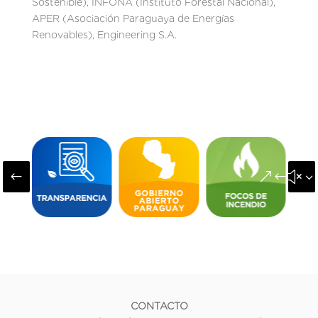
Sostenible), INFONA (Instituto Forestal Nacional),
APER (Asociación Paraguaya de Energías
Renovables), Engineering S.A.
#
&#x3
CONTACTO