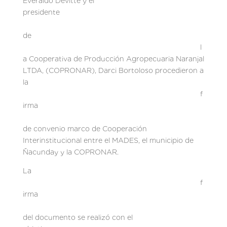
Everaldo Devitte y el
presidente
de
l
a Cooperativa de Producción Agropecuaria Naranjal
LTDA, (COPRONAR), Darci Bortoloso procedieron a
la
f
irma
de convenio marco de Cooperación
Interinstitucional entre el MADES, el municipio de
Ñacunday y la COPRONAR.
La
f
irma
del documento se realizó con el