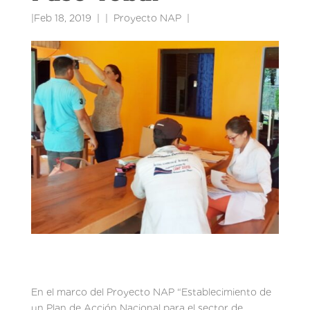
|
Feb 18, 2019
|
Proyecto NAP
|
En el marco del Proyecto NAP “Establecimiento de
un Plan de Acción Nacional para el sector de