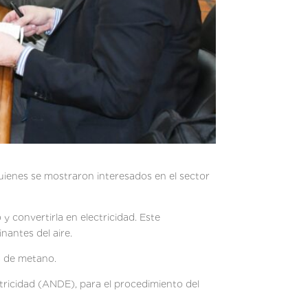
quienes se mostraron interesados en el sector
 y convertirla en electricidad. Este
nantes del aire.
es de metano.
tricidad (ANDE), para el procedimiento del