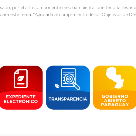
esado, por el alto componente medioambiental que tendría llevar 
para este tema. “Ayudaría al cumplimiento de los Objetivos de De