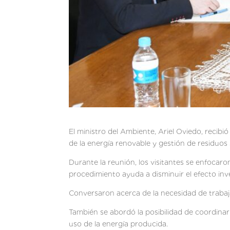
El ministro del Ambiente, Ariel Oviedo, recibi
de la energía renovable y gestión de residuos 
Durante la reunión, los visitantes se enfocaron
procedimiento ayuda a disminuir el efecto inv
Conversaron acerca de la necesidad de trabajar
También se abordó la posibilidad de coordinar
uso de la energía producida.