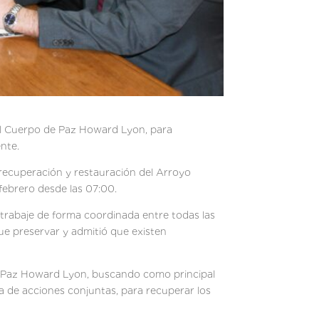
 del Cuerpo de Paz Howard Lyon, para
nte.
 recuperación y restauración del Arroyo
febrero desde las 07:00.
 trabaje de forma coordinada entre todas las
e preservar y admitió que existen
 de Paz Howard Lyon, buscando como principal
a de acciones conjuntas, para recuperar los