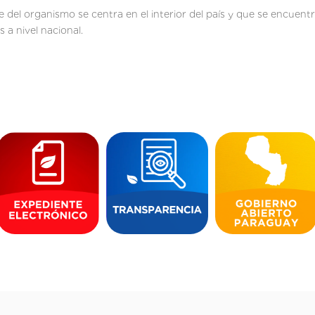
 del organismo se centra en el interior del país y que se encuentr
s a nivel nacional.