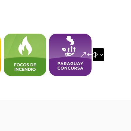
&#x35;