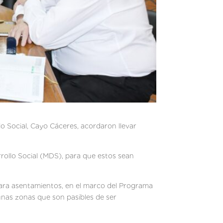
lo Social, Cayo Cáceres, acordaron llevar
rrollo Social (MDS), para que estos sean
para asentamientos, en el marco del Programa
unas zonas que son pasibles de ser