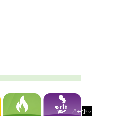
&#x35;