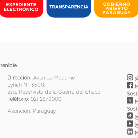
tenible
Dirección
: Avenida Madame
@
Lynch N° 3500.
M
esq. Reservista de la Guerra del Chaco.
Sost
Teléfono
: 021 2879000
M
Sost
Asunción, Paraguay.
@
@
M