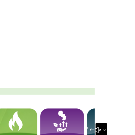
&#x35;