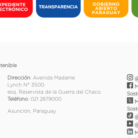
tenible
Dirección
: Avenida Madame
@
Lynch N° 3500.
M
esq. Reservista de la Guerra del Chaco.
Sost
Teléfono
: 021 2879000
M
Sost
Asunción, Paraguay.
@
@
M