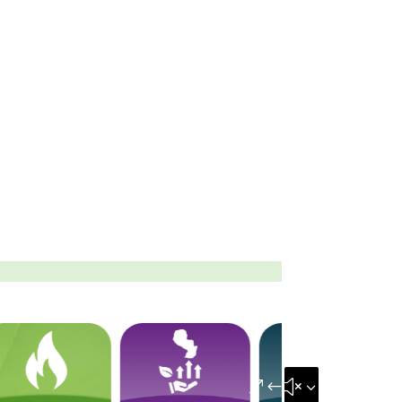
&#x35;