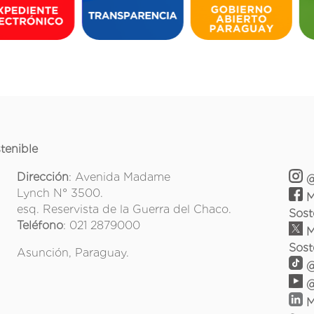
tenible
Dirección
: Avenida Madame
@
Lynch N° 3500.
M
esq. Reservista de la Guerra del Chaco.
Sost
Teléfono
: 021 2879000
M
Sost
Asunción, Paraguay.
@
@
M