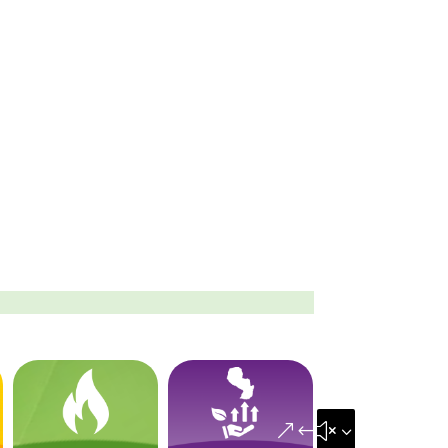
&#x35;