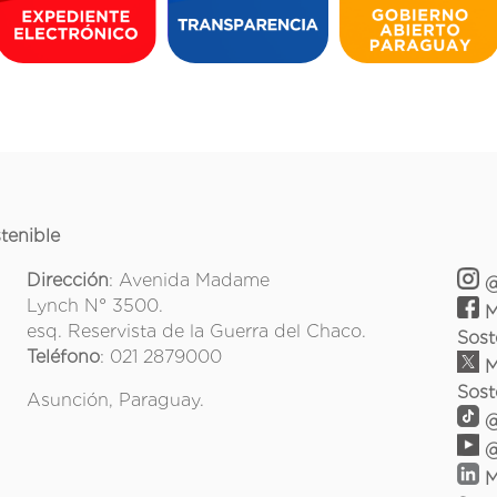
tenible
Dirección
: Avenida Madame
@
Lynch N° 3500.
M
esq. Reservista de la Guerra del Chaco.
Sost
Teléfono
: 021 2879000
M
Sost
Asunción, Paraguay.
@
@
M