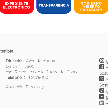
tenible
Dirección
: Avenida Madame
@
Lynch N° 3500.
M
esq. Reservista de la Guerra del Chaco.
Sost
Teléfono
: 021 2879000
M
Sost
Asunción, Paraguay.
@
@
M