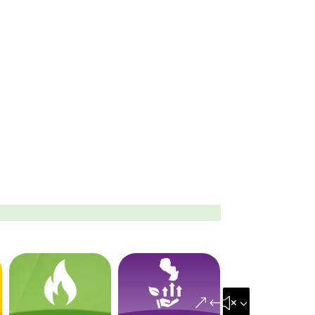
&#x35;