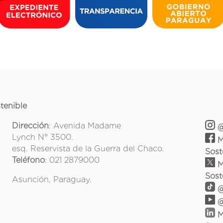
tenible
Dirección
: Avenida Madame
@
Lynch N° 3500.
M
esq. Reservista de la Guerra del Chaco.
Sost
Teléfono
: 021 2879000
M
Sost
Asunción, Paraguay.
@
@
M