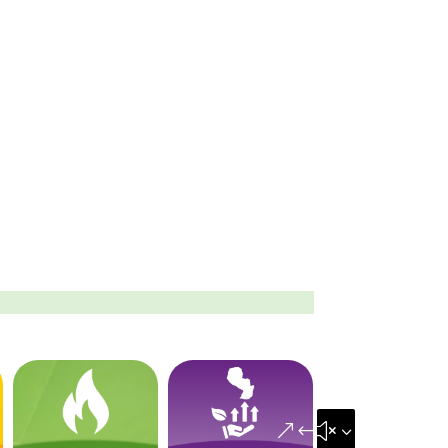
&#x35;