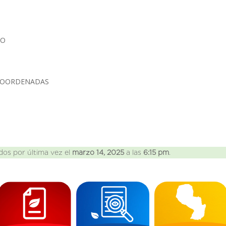
IO
 COORDENADAS
dos por última vez el
marzo 14, 2025
a las
6:15 pm
.