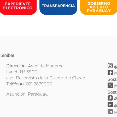
tenible
Dirección
: Avenida Madame
@
Lynch N° 3500.
M
esq. Reservista de la Guerra del Chaco.
Sost
Teléfono
: 021 2879000
M
Sost
Asunción, Paraguay.
@
@
M