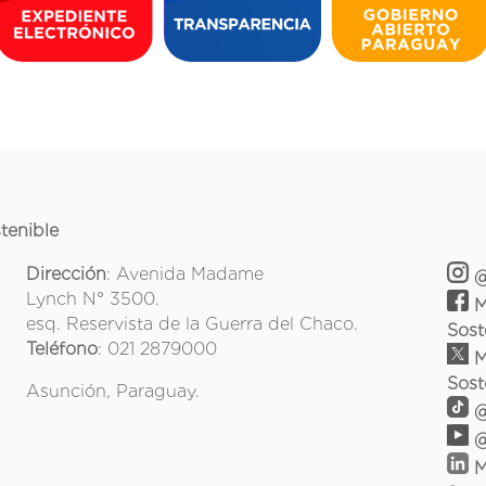
tenible
Dirección
: Avenida Madame
@
Lynch N° 3500.
M
esq. Reservista de la Guerra del Chaco.
Sost
Teléfono
: 021 2879000
M
Sost
Asunción, Paraguay.
@
@
M