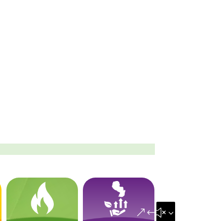
&#x35;