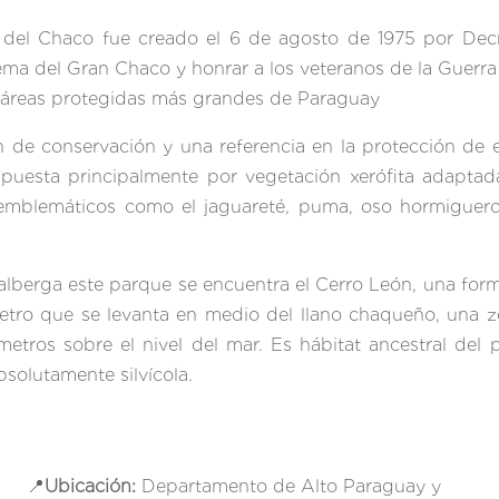
 del Chaco fue creado el 6 de agosto de 1975 por Decre
tema del Gran Chaco y honrar a los veteranos de la Guerr
s áreas protegidas más grandes de Paraguay
n de conservación y una referencia en la protección de 
mpuesta principalmente por vegetación xerófita adaptad
emblemáticos como el jaguareté, puma, oso hormiguero,
 alberga este parque se encuentra el Cerro León, una f
etro que se levanta en medio del llano chaqueño, una z
etros sobre el nivel del mar. Es hábitat ancestral del
a hoy siendo absolutamente si
📍
Ubicación:
Departamento
de Alto Paraguay y