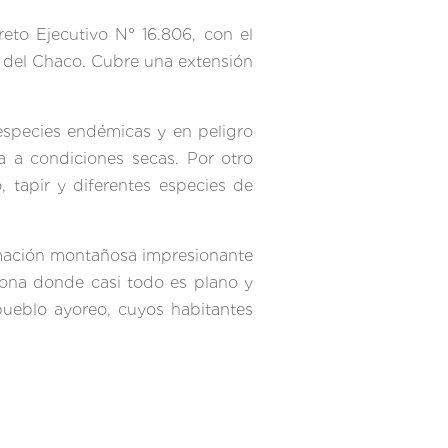
to Ejecutivo N° 16.806, con el
a del Chaco. Cubre una extensión
especies endémicas y en peligro
a a condiciones secas. Por otro
 tapir y diferentes especies de
ormación montañosa impresionante
ona donde casi todo es plano y
 pueblo ayoreo, cuyos habitantes
lvícola.