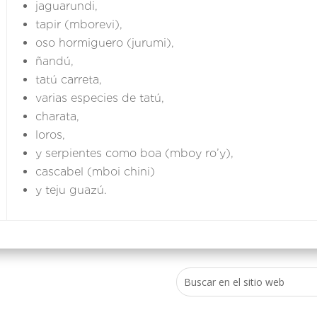
jaguarundi,
tapir (mborevi),
oso hormiguero (jurumi),
ñandú,
tatú carreta,
varias especies de tatú,
charata,
loros,
y serpientes como boa (mboy ro’y),
cascabel (mboi chini)
y teju guazú.