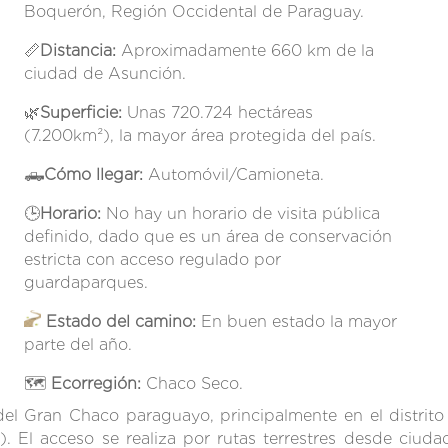
Boquerón, Región Occidental de Paraguay
.
📏
Distancia:
Aproximadamente 660 km de la
ciudad de Asunción
.
🌿
Superficie:
Unas 720.724 hectáreas
(7.200km²), la mayor área protegida del país
.
🛻
Cómo llegar:
Automóvil/Camioneta.
🕒
Horario:
No hay un horario de visita pública
definido, dado que es un área de conservación
estricta con acceso regulado por
guardaparques
.
Estado del camino:
E
n buen estado la mayor
parte del año
.
🗺️
Ecorregión:
Chaco Seco.
del Gran Chaco paraguayo, principalmente en el distrit
. El acceso se realiza por rutas terrestres desde ciud