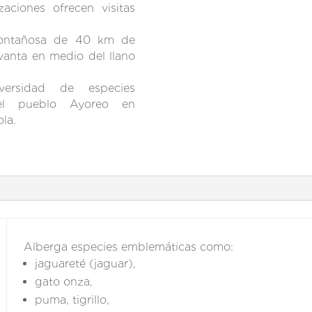
aciones ofrecen visitas
ontañosa de 40 km de
vanta en medio del llano
eño.
versidad de especies
del pueblo Ayoreo en
ola.
Alberga especies emblemáticas como:
jaguareté (jaguar),
gato onza,
puma, tigrillo,