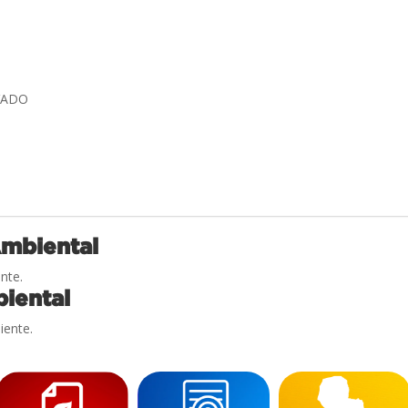
VADO
Ambiental
nte.
iental
iente.