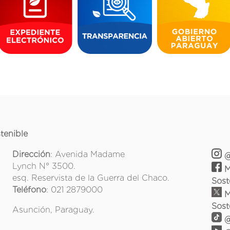
tenible
Dirección
: Avenida Madame
@
Lynch N° 3500.
M
esq. Reservista de la Guerra del Chaco.
Sost
Teléfono
: 021 2879000
M
Sost
Asunción, Paraguay.
@