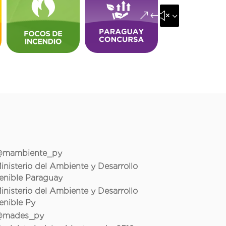
&#x35;
mambiente_py
inisterio del Ambiente y Desarrollo
enible Paraguay
inisterio del Ambiente y Desarrollo
enible Py
mades_py