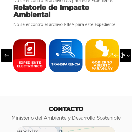
No se encontró el archivo DIA para este Expediente.
Relatorio de Impacto
Ambiental
No se encontró el archivo RIMA para este Expediente.
#
&#x3
CONTACTO
Ministerio del Ambiente y Desarrollo Sostenible