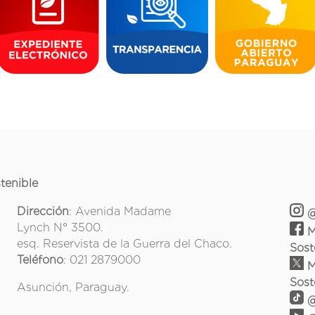
tenible
Dirección
: Avenida Madame
@
Lynch N° 3500.
M
esq. Reservista de la Guerra del Chaco.
Sost
Teléfono
: 021 2879000
M
Sost
Asunción, Paraguay.
@