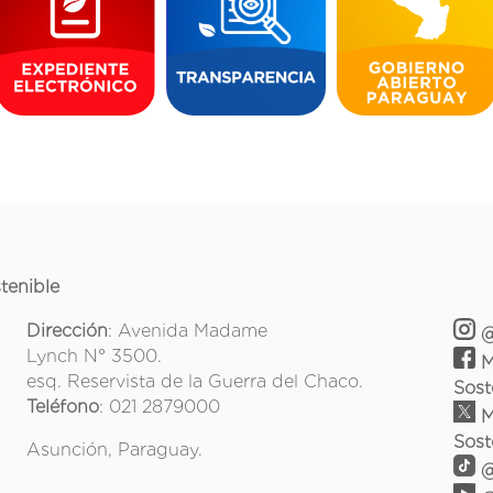
tenible
Dirección
: Avenida Madame
@
Lynch N° 3500.
M
esq. Reservista de la Guerra del Chaco.
Sost
Teléfono
: 021 2879000
M
Sost
Asunción, Paraguay.
@