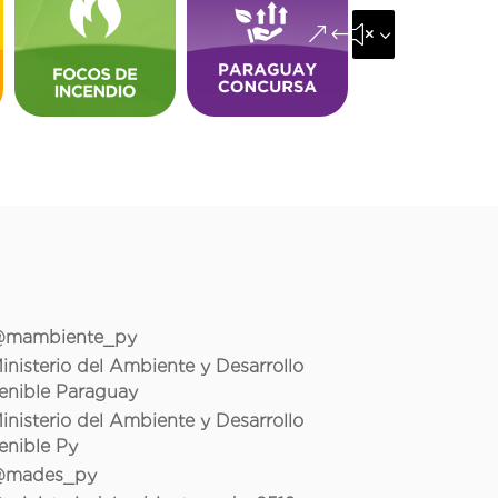
&#x35;
mambiente_py
inisterio del Ambiente y Desarrollo
enible Paraguay
inisterio del Ambiente y Desarrollo
enible Py
mades_py