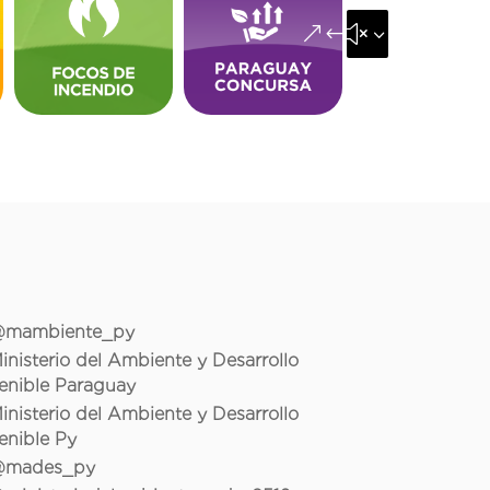
&#x35;
mambiente_py
inisterio del Ambiente y Desarrollo
enible Paraguay
inisterio del Ambiente y Desarrollo
enible Py
mades_py