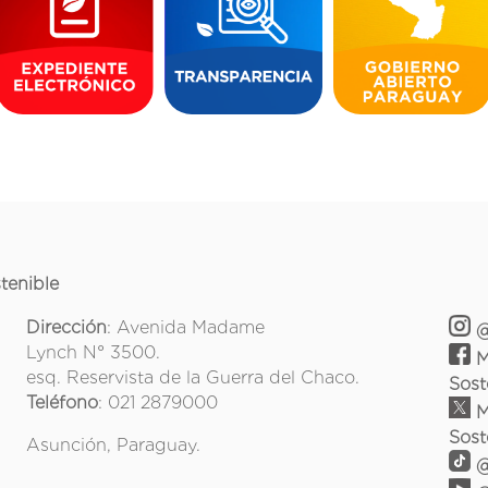
tenible
Dirección
: Avenida Madame
@
Lynch N° 3500.
M
esq. Reservista de la Guerra del Chaco.
Sost
Teléfono
: 021 2879000
M
Sost
Asunción, Paraguay.
@