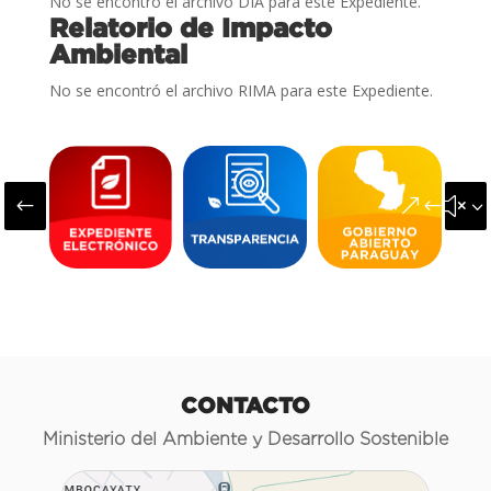
No se encontró el archivo DIA para este Expediente.
Relatorio de Impacto
Ambiental
No se encontró el archivo RIMA para este Expediente.
#
&#x3
CONTACTO
Ministerio del Ambiente y Desarrollo Sostenible