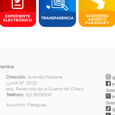
tenible
Dirección
: Avenida Madame
@
Lynch N° 3500.
M
esq. Reservista de la Guerra del Chaco.
Sost
Teléfono
: 021 2879000
M
Sost
Asunción, Paraguay.
@