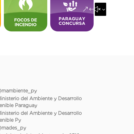
&#x35;
mambiente_py
inisterio del Ambiente y Desarrollo
enible Paraguay
inisterio del Ambiente y Desarrollo
enible Py
mades_py