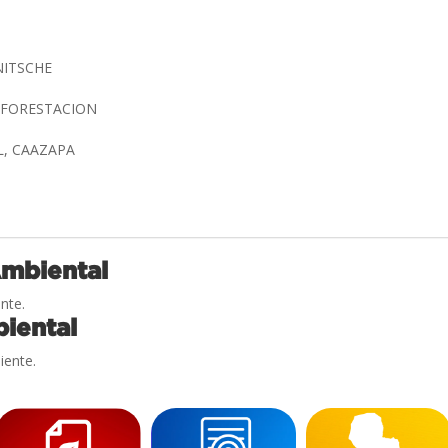
NITSCHE
Y FORESTACION
L, CAAZAPA
Ambiental
nte.
iental
iente.