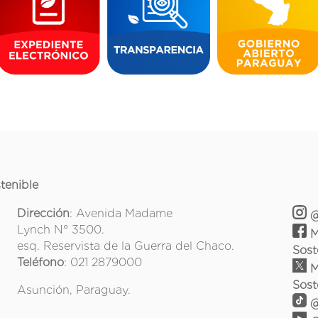
tenible
Dirección
: Avenida Madame
@
Lynch N° 3500.
M
esq. Reservista de la Guerra del Chaco.
Sost
Teléfono
: 021 2879000
M
Sost
Asunción, Paraguay.
@