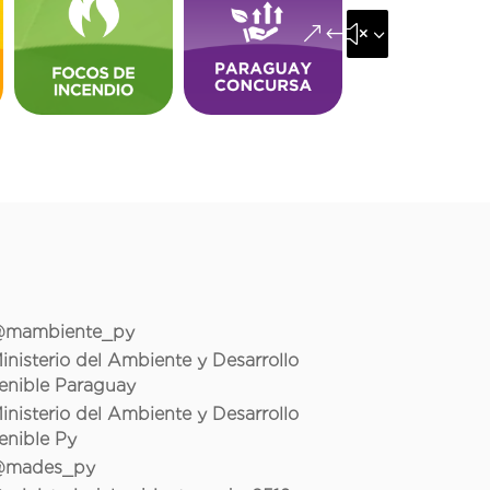
&#x35;
mambiente_py
inisterio del Ambiente y Desarrollo
enible Paraguay
inisterio del Ambiente y Desarrollo
enible Py
mades_py