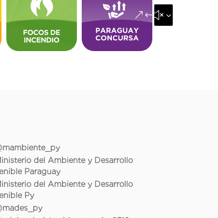
&#x35;
mambiente_py
inisterio del Ambiente y Desarrollo
enible Paraguay
inisterio del Ambiente y Desarrollo
enible Py
mades_py