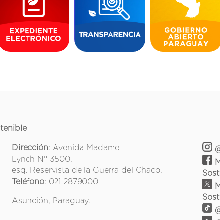
tenible
Dirección
: Avenida Madame
@
Lynch N° 3500.
M
esq. Reservista de la Guerra del Chaco.
Sost
Teléfono
: 021 2879000
M
Sost
Asunción, Paraguay.
@