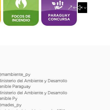
&#x35;
mambiente_py
inisterio del Ambiente y Desarrollo
enible Paraguay
inisterio del Ambiente y Desarrollo
enible Py
mades_py