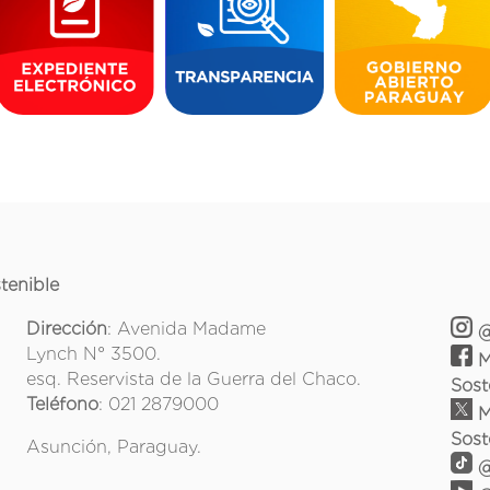
tenible
Dirección
: Avenida Madame
@
Lynch N° 3500.
M
esq. Reservista de la Guerra del Chaco.
Sost
Teléfono
: 021 2879000
M
Sost
Asunción, Paraguay.
@