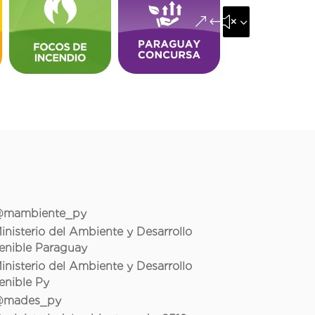
&#x35;
mambiente_py
inisterio del Ambiente y Desarrollo
enible Paraguay
inisterio del Ambiente y Desarrollo
enible Py
mades_py