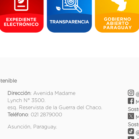
tenible
Dirección
: Avenida Madame
@
Lynch N° 3500.
M
esq. Reservista de la Guerra del Chaco.
Sost
Teléfono
: 021 2879000
M
Sost
Asunción, Paraguay.
@