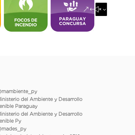
&#x35;
mambiente_py
inisterio del Ambiente y Desarrollo
enible Paraguay
inisterio del Ambiente y Desarrollo
enible Py
mades_py