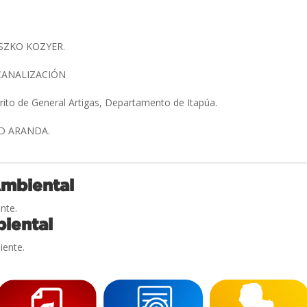
SZKO KOZYER.
CANALIZACIÓN
trito de General Artigas, Departamento de Itapúa.
D ARANDA.
Ambiental
nte.
iental
iente.