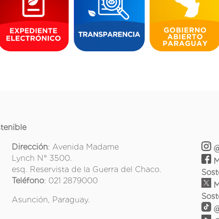
tenible
Dirección
: Avenida Madame
@
Lynch N° 3500.
M
esq. Reservista de la Guerra del Chaco.
Sost
Teléfono
: 021 2879000
M
Sost
Asunción, Paraguay.
@