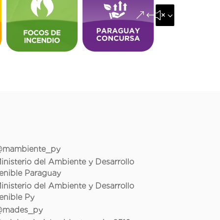
&#x35;
mambiente_py
inisterio del Ambiente y Desarrollo
enible Paraguay
inisterio del Ambiente y Desarrollo
enible Py
mades_py