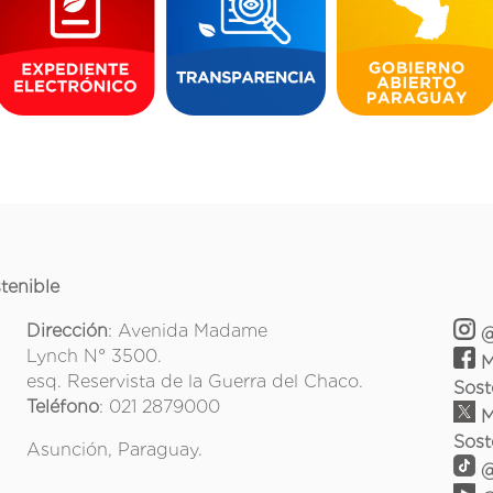
tenible
Dirección
: Avenida Madame
@
Lynch N° 3500.
M
esq. Reservista de la Guerra del Chaco.
Sost
Teléfono
: 021 2879000
M
Sost
Asunción, Paraguay.
@