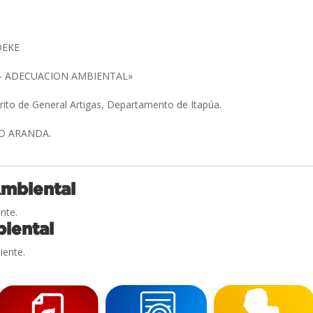
DEKE
 – ADECUACION AMBIENTAL»
trito de General Artigas, Departamento de Itapúa.
D ARANDA.
Ambiental
nte.
iental
iente.