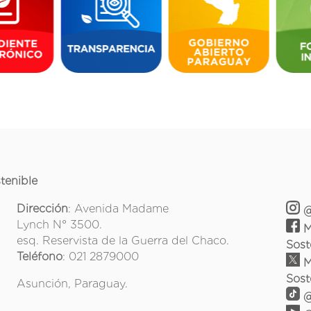
tenible
Dirección
: Avenida Madame
@
Lynch N° 3500.
M
esq. Reservista de la Guerra del Chaco.
Sost
Teléfono
: 021 2879000
M
Sost
Asunción, Paraguay.
@