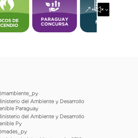
&#x35;
mambiente_py
inisterio del Ambiente y Desarrollo
enible Paraguay
inisterio del Ambiente y Desarrollo
enible Py
mades_py