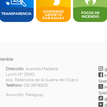
tenible
Dirección
: Avenida Madame
@
Lynch N° 3500.
M
esq. Reservista de la Guerra del Chaco.
Sost
Teléfono
: 021 2879000
M
Sost
Asunción, Paraguay.
@
@