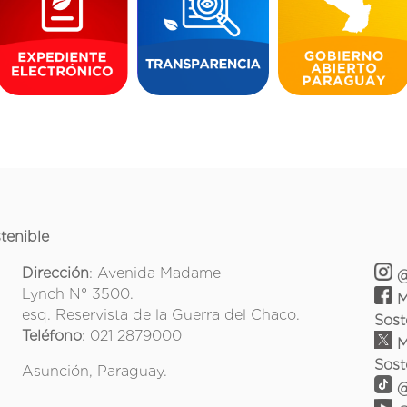
tenible
Dirección
: Avenida Madame
@
Lynch N° 3500.
M
esq. Reservista de la Guerra del Chaco.
Sost
Teléfono
: 021 2879000
M
Sost
Asunción, Paraguay.
@