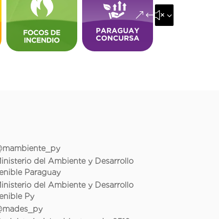
&#x35;
mambiente_py
inisterio del Ambiente y Desarrollo
enible Paraguay
inisterio del Ambiente y Desarrollo
enible Py
mades_py