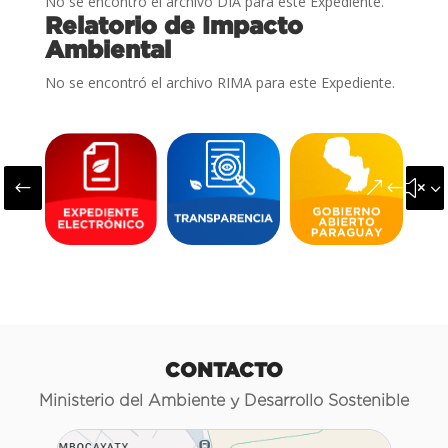
No se encontró el archivo DIA para este Expediente.
Relatorio de Impacto
Ambiental
No se encontró el archivo RIMA para este Expediente.
#
&#x3
CONTACTO
Ministerio del Ambiente y Desarrollo Sostenible