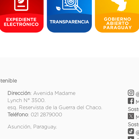
tenible
Dirección
: Avenida Madame
@
Lynch N° 3500.
M
esq. Reservista de la Guerra del Chaco.
Sost
Teléfono
: 021 2879000
M
Sost
Asunción, Paraguay.
@