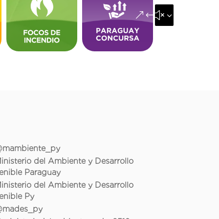
&#x35;
mambiente_py
inisterio del Ambiente y Desarrollo
enible Paraguay
inisterio del Ambiente y Desarrollo
enible Py
mades_py