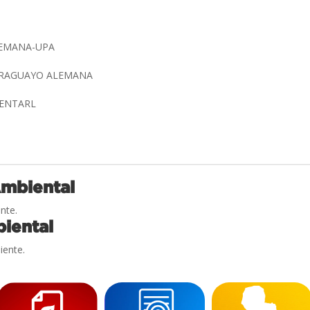
LEMANA-UPA
ARAGUAYO ALEMANA
CENTARL
Ambiental
nte.
iental
iente.