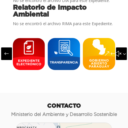
No se encontró el archivo DIA para este Expediente.
Relatorio de Impacto
Ambiental
No se encontró el archivo RIMA para este Expediente.
#
&#x3
CONTACTO
Ministerio del Ambiente y Desarrollo Sostenible