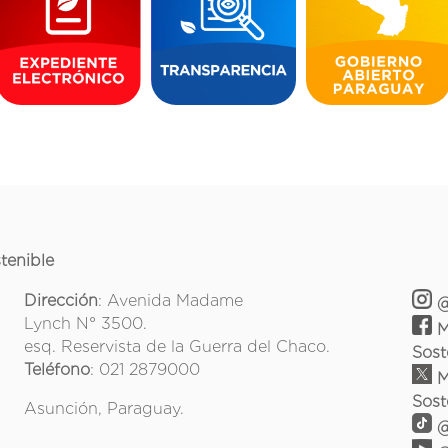
tenible
Dirección
: Avenida Madame
@
Lynch N° 3500.
M
esq. Reservista de la Guerra del Chaco.
Sost
Teléfono
: 021 2879000
M
Sost
Asunción, Paraguay.
@