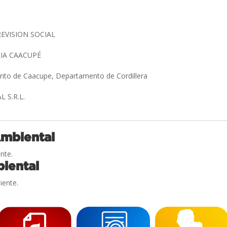
REVISION SOCIAL
RIA CAACUPÉ
trito de Caacupe, Departamento de Cordillera
 S.R.L.
Ambiental
nte.
iental
iente.