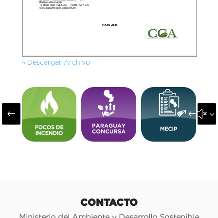
» Descargar Archivo
#
&#x3
CONTACTO
Ministerio del Ambiente y Desarrollo Sostenible