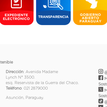
tenible
Dirección
: Avenida Madame
@
Lynch N° 3500.
M
esq. Reservista de la Guerra del Chaco.
Sost
Teléfono
: 021 2879000
M
Sost
Asunción, Paraguay.
@