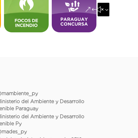
&#x35;
mambiente_py
inisterio del Ambiente y Desarrollo
enible Paraguay
inisterio del Ambiente y Desarrollo
enible Py
mades_py