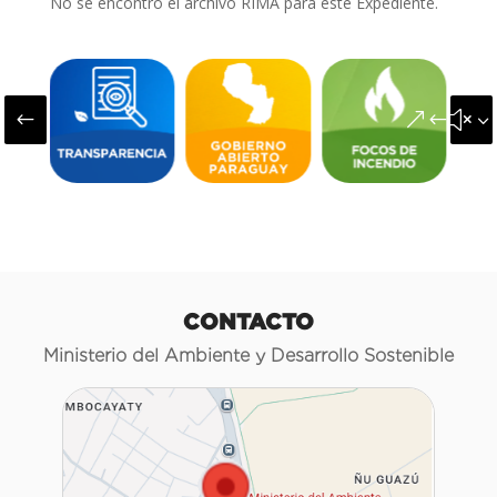
No se encontró el archivo RIMA para este Expediente.
#
&#x3
CONTACTO
Ministerio del Ambiente y Desarrollo Sostenible