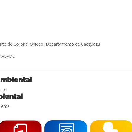
strito de Coronel Oviedo, Departamento de Caaguazú
LAVERDE.
Ambiental
nte.
iental
iente.