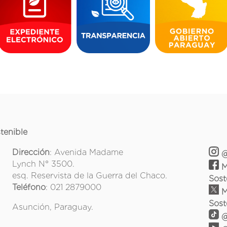
tenible
Dirección
: Avenida Madame
@
Lynch N° 3500.
M
esq. Reservista de la Guerra del Chaco.
Sost
Teléfono
: 021 2879000
M
Sost
Asunción, Paraguay.
@