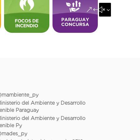
&#x35;
mambiente_py
inisterio del Ambiente y Desarrollo
enible Paraguay
inisterio del Ambiente y Desarrollo
enible Py
mades_py